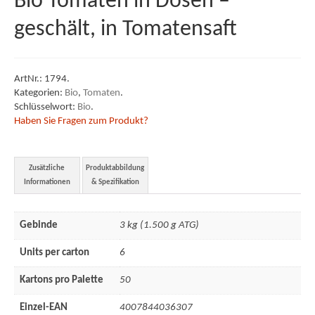
Bio Tomaten in Dosen –
geschält, in Tomatensaft
AVLB & ATB
Impressum
ArtNr.:
1794
.
Kategorien:
Bio
,
Tomaten
.
Schlüsselwort:
Bio
.
Haben Sie Fragen zum Produkt?
Zusätzliche
Produktabbildung
Informationen
& Spezifikation
Gebinde
3 kg (1.500 g ATG)
Units per carton
6
Kartons pro Palette
50
Einzel-EAN
4007844036307