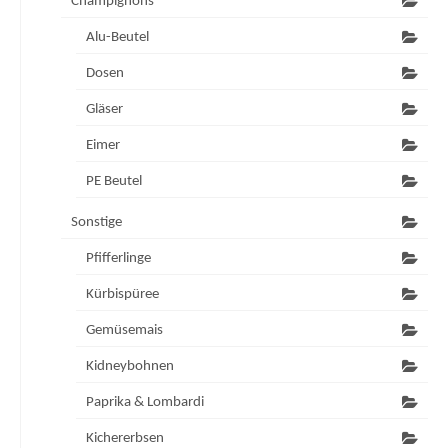
Champignons
Alu-Beutel
Dosen
Gläser
Eimer
PE Beutel
Sonstige
Pfifferlinge
Kürbispüree
Gemüsemais
Kidneybohnen
Paprika & Lombardi
Kichererbsen