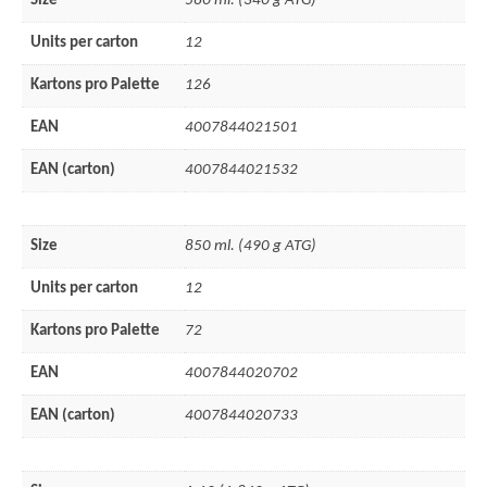
Size
580 ml. (340 g ATG)
Units per carton
12
Kartons pro Palette
126
EAN
4007844021501
EAN (carton)
4007844021532
Size
850 ml. (490 g ATG)
Units per carton
12
Kartons pro Palette
72
EAN
4007844020702
EAN (carton)
4007844020733