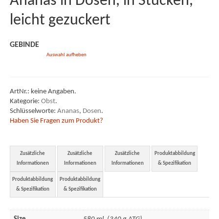
Ananas in Dosen, in Stücken,
leicht gezuckert
AVLB & ATB
Impressum
GEBINDE
Auswahl aufheben
ArtNr.:
keine Angaben
.
Kategorie:
Obst
.
Schlüsselworte:
Ananas
,
Dosen
.
Haben Sie Fragen zum Produkt?
Zusätzliche
Zusätzliche
Zusätzliche
Produktabbildung
Informationen
Informationen
Informationen
& Spezifikation
Produktabbildung
Produktabbildung
& Spezifikation
& Spezifikation