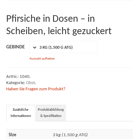
LEH
Pfirsiche in Dosen – in
Food Service
Scheiben, leicht gezuckert
Industrie
GEBINDE
3 KG (1.500 G ATG)
Unternehmen
Auswahl aufheben
Mitarbeiter
Geschichte
ArtNr.:
1040
.
Kategorie:
Obst
.
Unsere Werte
Haben Sie Fragen zum Produkt?
Newsletter
Zusätzliche
Produktabbildung
Freie Stellen
Informationen
& Spezifikation
Sortiment
Size
3 kg (1.500 g ATG)
Angebot