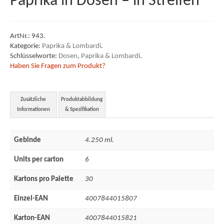
Paprika in Dosen – in Streifen
AVLB & ATB
ArtNr.:
943
.
Impressum
Kategorie:
Paprika & Lombardi
.
Schlüsselworte:
Dosen
,
Paprika & Lombardi
.
Haben Sie Fragen zum Produkt?
Zusätzliche
Produktabbildung
Informationen
& Spezifikation
Gebinde
4.250 ml.
Units per carton
6
Kartons pro Palette
30
Einzel-EAN
4007844015807
Karton-EAN
4007844015821