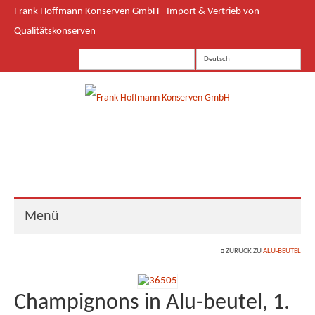
Frank Hoffmann Konserven GmbH - Import & Vertrieb von
Qualitätskonserven
Deutsch
Menü
ZURÜCK ZU
ALU-BEUTEL
Start
LEH
Champignons in Alu-beutel, 1.
Food Service