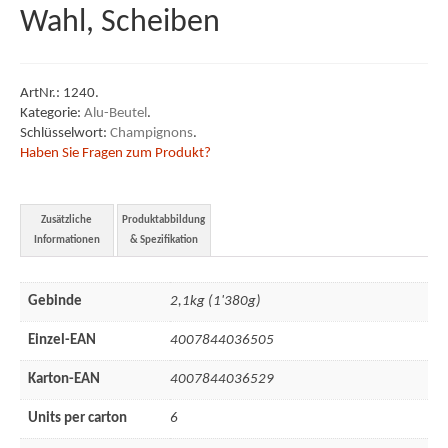
Wahl, Scheiben
Industrie
Unternehmen
ArtNr.:
1240
.
Kategorie:
Alu-Beutel
.
Mitarbeiter
Schlüsselwort:
Champignons
.
Haben Sie Fragen zum Produkt?
Geschichte
Unsere Werte
Zusätzliche
Produktabbildung
Informationen
& Spezifikation
Newsletter
Freie Stellen
Gebinde
2,1kg (1'380g)
Sortiment
Einzel-EAN
4007844036505
Angebot
Karton-EAN
4007844036529
AVLB & ATB
Units per carton
6