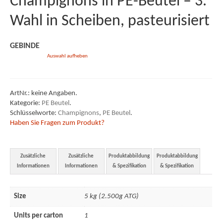
Champignons in PE-Beutel – 3.
Wahl in Scheiben, pasteurisiert
Industrie
Unternehmen
GEBINDE
Auswahl aufheben
Mitarbeiter
Geschichte
ArtNr.:
keine Angaben
.
Unsere Werte
Kategorie:
PE Beutel
.
Schlüsselworte:
Champignons
,
PE Beutel
.
Newsletter
Haben Sie Fragen zum Produkt?
Freie Stellen
Zusätzliche
Zusätzliche
Produktabbildung
Produktabbildung
Sortiment
Informationen
Informationen
& Spezifikation
& Spezifikation
Angebot
Size
5 kg (2.500g ATG)
AVLB & ATB
Units per carton
1