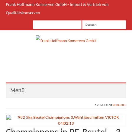
Frank Hoffmann Konserven GmbH - Import & Vertrieb von
Qualitätskonserven
Deutsch
Menü
ZURÜCK ZU
PE BEUTEL
Start
LEH
Food Service