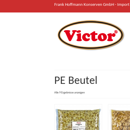
Frank Hoffmann Konserven GmbH - Import &
PE Beutel
Alle 9 Ergebnisse anzeigen