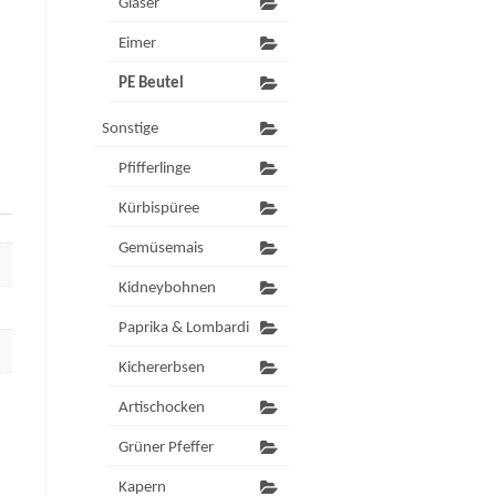
Gläser
Eimer
PE Beutel
Sonstige
Pfifferlinge
Kürbispüree
Gemüsemais
Kidneybohnen
Paprika & Lombardi
Kichererbsen
Artischocken
Grüner Pfeffer
Kapern